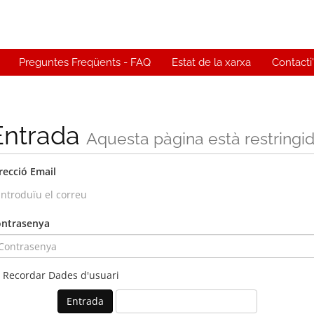
Preguntes Freqüents - FAQ
Estat de la xarxa
Contacti
Entrada
Aquesta pàgina està restringi
recció Email
ntrasenya
Recordar Dades d'usuari
Ha perdut la contrasenya?