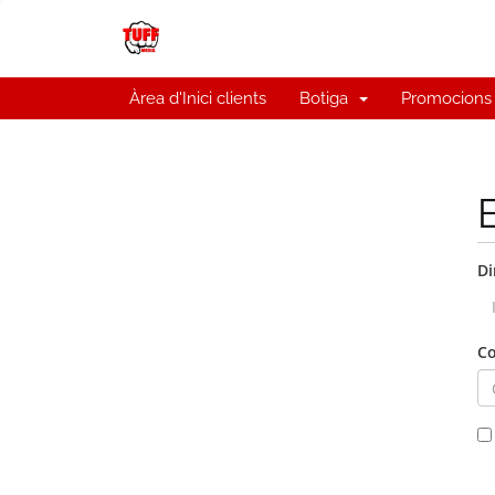
Àrea d'Inici clients
Botiga
Promocions
Di
Co