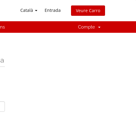
Català
Entrada
Veure Carro
'ns
Compte
da