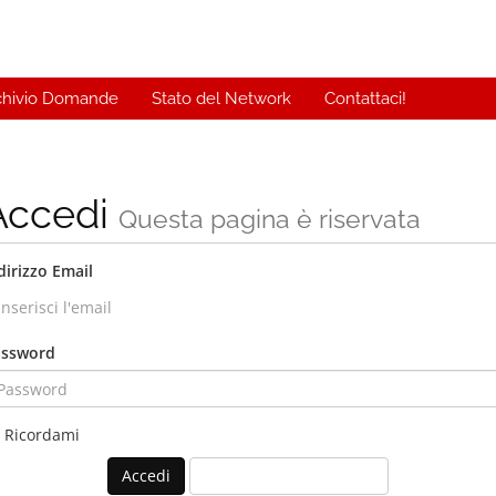
chivio Domande
Stato del Network
Contattaci!
Accedi
Questa pagina è riservata
dirizzo Email
assword
Ricordami
Password dimenticata?