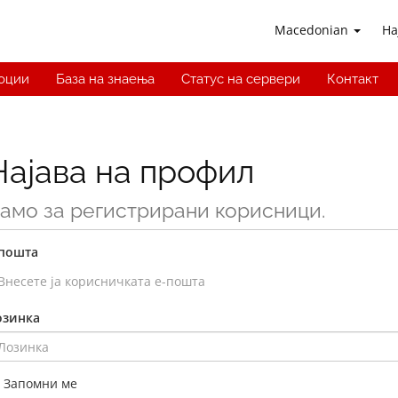
Macedonian
На
оции
База на знаења
Статус на сервери
Контакт
Најава на профил
амо за регистрирани корисници.
-пошта
озинка
Запомни ме