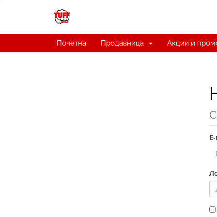
Почетна
Продавница
Акции и пром
С
Е
Л