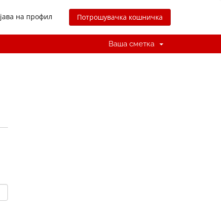
јава на профил
Потрошувачка кошничка
Ваша сметка