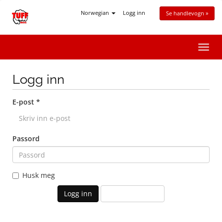
Norwegian
Logg inn
Se handlevogn »
Bytt
navig
Logg inn
E-post *
Passord
Husk meg
Glemt Passord?