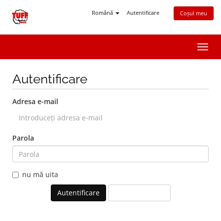
Română
Autentificare
Coșul meu
Navi
Toggl
Autentificare
Adresa e-mail
Parola
nu mă uita
Ai uitat parola?